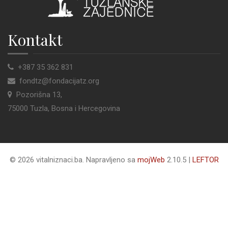
Kontakt
+387 35 362 831
fondtz@fondacijatz.org
Pozorišna 13,
75000 Tuzla, Bosna i Hercegovina
© 2026 vitalniznaci.ba. Napravljeno sa
mojWeb
2.10.5 |
LEFTOR